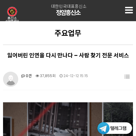
대한민국대표흥신소
정암흥신소
주요업무
잃어버린 인연을 다시 만나다 – 사람 찾기 전문 서비스
0건
37,855회
24-12-12 15:15