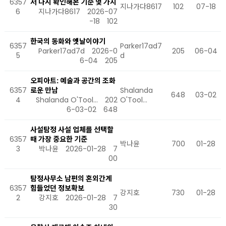
6357
서 다시 확인해본 기준 몇 가지
지나가다8617
102
07-18
6
지나가다8617
2026-07
-18
102
한국의 동화와 옛날이야기
6357
Parker17ad7
Parker17ad7d
2026-0
205
06-04
5
d
6-04
205
오피아트: 예술과 공간의 조화
6357
로운 만남
Shalanda
648
03-02
4
Shalanda O'Tool…
202
O'Tool…
6-03-02
648
사설탐정 사설 업체를 선택할
6357
때 가장 중요한 기준
박나윤
700
01-28
3
박나윤
2026-01-28
7
00
탐정사무소 남편의 혼외간계
6357
힘들었던 정보확보
강지호
730
01-28
2
강지호
2026-01-28
7
30