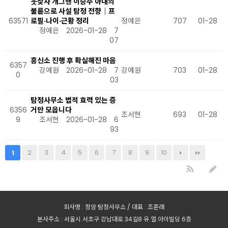
웃찾사 개그맨 이승주 아내의
불륜으로 사설 탐정 전향｜프
63571
로필·나이·근황 정리
정예은
707
01-28
정예은
2026-01-28
7
07
흥신소 진행 후 확실해진 마음
6357
강예원
2026-01-28
7
강예원
703
01-28
0
03
탐정사무소 법적 효력 있는 증
6356
거만 모읍니다
조서현
693
01-28
9
조서현
2026-01-28
6
93
2
3
4
5
6
7
8
9
10
1
회사명 : 정암 탐정사무소 / 대표 : 조훈래
본사주소 : 서울시 서초구 강남대로 34길8 유.엘.아이빌딩 6층