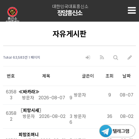
대한민국대표흥신소
정암흥신소
자유게시판
Total 63,583건
1 페이지
번호
제목
글쓴이
조회
날짜
6358
≪바카라≫
방문자
9
08-07
3
방문자
2026-08-07
9
〖피망시세〗
6358
방문자
2026-08-02
3
방문자
36
08-02
2
6
피망조머니