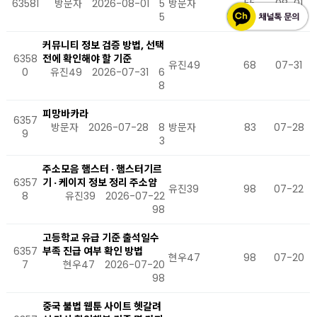
63581
방문자
2026-08-01
5
방문자
55
08-01
5
커뮤니티 정보 검증 방법, 선택
6358
전에 확인해야 할 기준
유진49
68
07-31
0
유진49
2026-07-31
6
8
피망바카라
6357
방문자
2026-07-28
8
방문자
83
07-28
9
3
주소모음 햄스터 · 햄스터기르
6357
기 · 케이지 정보 정리 주소얌
유진39
98
07-22
8
유진39
2026-07-22
98
고등학교 유급 기준 출석일수
6357
부족 진급 여부 확인 방법
현우47
98
07-20
7
현우47
2026-07-20
98
중국 불법 웹툰 사이트 헷갈려