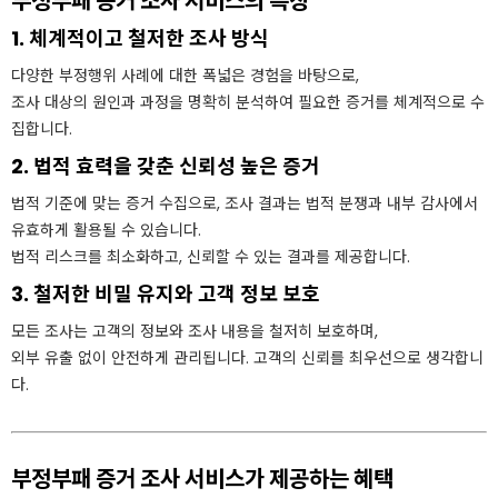
부정부패 증거 조사 서비스의 특징
1. 체계적이고 철저한 조사 방식
다양한 부정행위 사례에 대한 폭넓은 경험을 바탕으로,
조사 대상의 원인과 과정을 명확히 분석하여 필요한 증거를 체계적으로 수
집합니다.
2. 법적 효력을 갖춘 신뢰성 높은 증거
법적 기준에 맞는 증거 수집으로, 조사 결과는 법적 분쟁과 내부 감사에서
유효하게 활용될 수 있습니다.
법적 리스크를 최소화하고, 신뢰할 수 있는 결과를 제공합니다.
3. 철저한 비밀 유지와 고객 정보 보호
모든 조사는 고객의 정보와 조사 내용을 철저히 보호하며,
외부 유출 없이 안전하게 관리됩니다. 고객의 신뢰를 최우선으로 생각합니
다.
부정부패 증거 조사 서비스가 제공하는 혜택