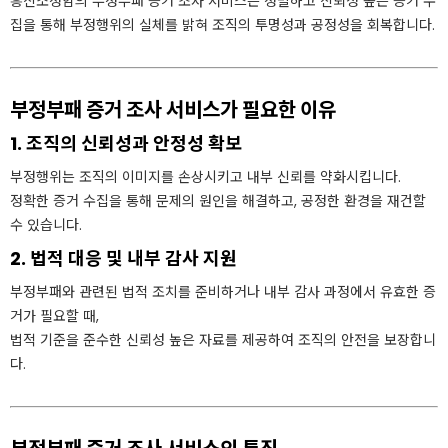
흥신소정암의 부정부패 증거 조사 서비스는 정밀하고 신뢰성 높은 증거 수
집을 통해 부정행위의 실체를 밝혀 조직의 투명성과 공정성을 회복합니다.
부정부패 증거 조사 서비스가 필요한 이유
1. 조직의 신뢰성과 안정성 확보
부정행위는 조직의 이미지를 손상시키고 내부 신뢰를 약화시킵니다.
정확한 증거 수집을 통해 문제의 원인을 해결하고, 공정한 환경을 재건할
수 있습니다.
2. 법적 대응 및 내부 감사 지원
부정부패와 관련된 법적 조치를 준비하거나 내부 감사 과정에서 유효한 증
거가 필요할 때,
법적 기준을 준수한 신뢰성 높은 자료를 제공하여 조직의 안전을 보장합니
다.