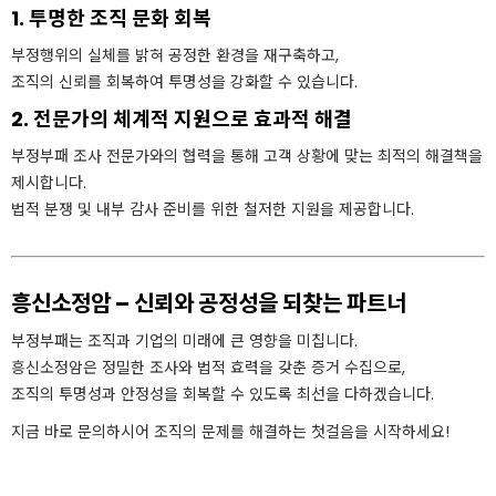
1. 투명한 조직 문화 회복
부정행위의 실체를 밝혀 공정한 환경을 재구축하고,
조직의 신뢰를 회복하여 투명성을 강화할 수 있습니다.
2. 전문가의 체계적 지원으로 효과적 해결
부정부패 조사 전문가와의 협력을 통해 고객 상황에 맞는 최적의 해결책을
제시합니다.
법적 분쟁 및 내부 감사 준비를 위한 철저한 지원을 제공합니다.
흥신소정암 – 신뢰와 공정성을 되찾는 파트너
부정부패는 조직과 기업의 미래에 큰 영향을 미칩니다.
흥신소정암은 정밀한 조사와 법적 효력을 갖춘 증거 수집으로,
조직의 투명성과 안정성을 회복할 수 있도록 최선을 다하겠습니다.
지금 바로 문의하시어 조직의 문제를 해결하는 첫걸음을 시작하세요!