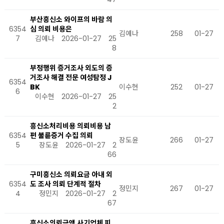
부산흥신소 와이프의 바람 의
6354
심 의뢰 비용은
김예나
258
01-27
7
김예나
2026-01-27
25
8
부정행위 증거조사 외도의 증
거조사 해결 전문 여성탐정 J
6354
BK
이수현
252
01-27
6
이수현
2026-01-27
25
2
흥신소처리비용 의뢰비용 남
6354
편 불륜증거 수집 의뢰
장도윤
266
01-27
5
장도윤
2026-01-27
2
66
구미흥신소 의뢰요금 아내 외
6354
도 조사 의뢰 단계적 절차
정민지
267
01-27
4
정민지
2026-01-27
2
67
흥신소의뢰금액 사기업체 피