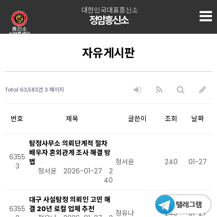
대한민국대표흥신소
정암흥신소
자유게시판
Total 63,583건
3 페이지
번호
제목
글쓴이
조회
날짜
탐정사무소 의뢰단계적 절차
배우자 혼외관계 조사 해결 방
6355
법
정서윤
240
01-27
3
정서윤
2026-01-27
2
40
대구 사설탐정 의뢰인 고민 해
6355
결 20년 로컬 업체 추천
정유나
243
01-27