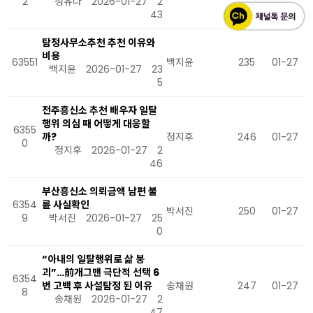
2
정유나
2026-01-27
2
43
탐정사무소추천 추천 이유와
비용
63551
백지윤
235
01-27
백지윤
2026-01-27
23
5
전주흥신소 추천 배우자 일탈
행위 의심 때 어떻게 대응할
6355
까?
정지후
246
01-27
0
정지후
2026-01-27
2
46
부산흥신소 의뢰금액 남편 불
6354
륜 사실확인
박서진
250
01-27
9
박서진
2026-01-27
25
0
“아내의 일탈행위로 삶 붕
괴”…前개그맨 극단적 선택 6
6354
번 고백 후 사설탐정 된 이유
송채원
247
01-27
8
송채원
2026-01-27
2
47