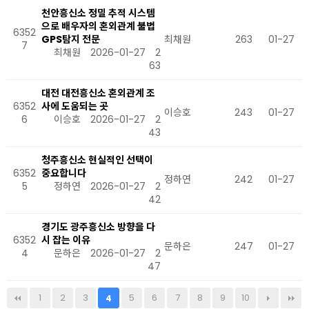
천안흥신소 정밀 추적 시스템
으로 배우자의 혼외관계 불법
6352
GPS탐지 전문
최채원
263
01-27
7
최채원
2026-01-27
2
63
대전 대전흥신소 혼외관계 조
6352
사에 도움되는 곳
이승호
243
01-27
6
이승호
2026-01-27
2
43
청주흥신소 현실적인 선택이
6352
중요합니다
정하연
242
01-27
5
정하연
2026-01-27
2
42
경기도 광주흥신소 방향을 다
6352
시 잡는 이유
문하은
247
01-27
4
문하은
2026-01-27
2
47
1
2
3
5
6
7
8
9
10
4