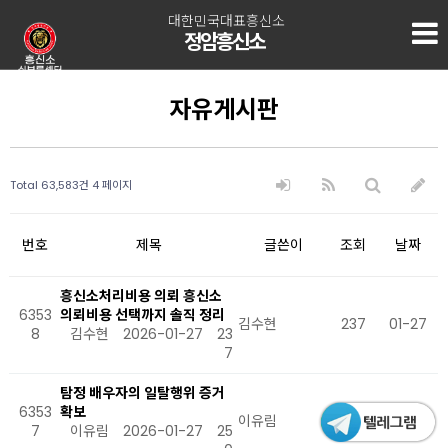
대한민국대표흥신소
정암흥신소
자유게시판
Total 63,583건
4 페이지
번호
제목
글쓴이
조회
날짜
흥신소처리비용 의뢰 흥신소
6353
의뢰비용 선택까지 솔직 정리
김수현
237
01-27
8
김수현
2026-01-27
23
7
탐정 배우자의 일탈행위 증거
6353
확보
이유림
250
01-27
7
이유림
2026-01-27
25