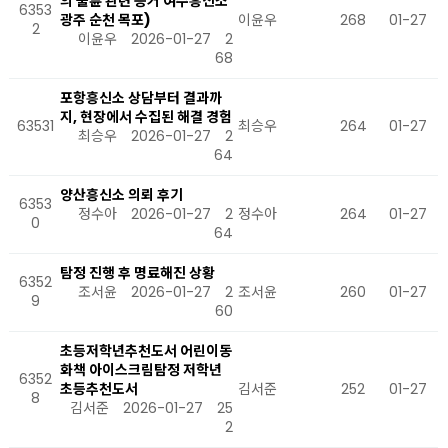
의 불륜 관련 증거 여수흥신소
6353
광주 순천 목포)
이윤우
268
01-27
2
이윤우
2026-01-27
2
68
포항흥신소 상담부터 결과까
지, 현장에서 수집된 해결 경험
63531
최승우
264
01-27
최승우
2026-01-27
2
64
양산흥신소 의뢰 후기
6353
정수아
2026-01-27
2
정수아
264
01-27
0
64
탐정 진행 후 명료해진 상황
6352
조서윤
2026-01-27
2
조서윤
260
01-27
9
60
초등저학년추천도서 어린이동
화책 아이스크림탐정 저학년
6352
초등추천도서
김서준
252
01-27
8
김서준
2026-01-27
25
2