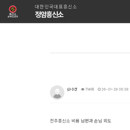
대한민국대표흥신소
정암흥신소
0건
714회
26-01-28 06:38
전주흥신소
비용 남편과 손님 외도