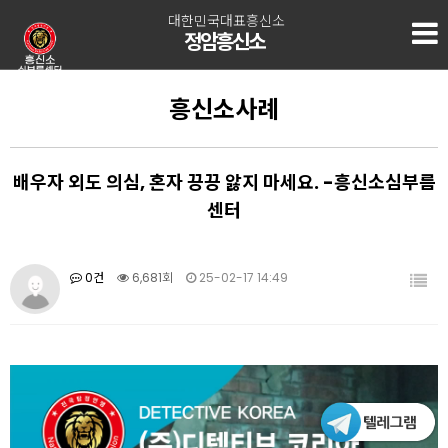
대한민국대표흥신소
정암흥신소
흥신소사례
배우자 외도 의심, 혼자 끙끙 앓지 마세요. -흥신소심부름
센터
0건
6,681회
25-02-17 14:49