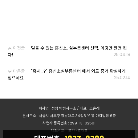
이전글
믿을 수 있는 흥신소, 심부름센터 선택, 이것만 알면 된
25.04.18
다!
다음글
"혹시...?" 흥신소심부름센터 에서 외도 증거 확실하게
25.02.14
잡으세요
회사명 : 정암 탐정사무소 / 대표 : 조훈래
본사주소 : 서울시 서초구 강남대로 34길8 유.엘.아이빌딩 6층
사업자 등록번호 : 299-13-02501
대표전화 : 1877-8789